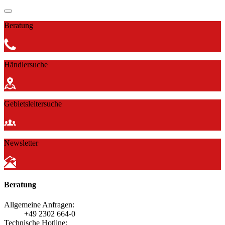
Beratung
Händlersuche
Gebietsleitersuche
Newsletter
Beratung
Allgemeine Anfragen:
+49 2302 664-0
Technische Hotline: